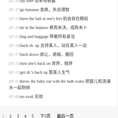
lay bare 坦率地表露
[07-29]
go bananas 发疯，失去理智
[07-27]
have the ball at one's feet 机会就在眼前
[07-25]
be in the balance 悬而未决，成败未卜
[07-23]
bag and baggage 带着所有家当
[07-21]
back sb. up 支持某人，站在某人一边
[07-19]
back down 退让，退缩，撤回
[07-17]
turn one's back on 背弃，抛弃
[07-15]
get sb.'s back up 惹某人生气
[07-13]
throw the baby out with the bath water 把婴儿和洗澡
[07-11]
水一起倒掉
no avail 无效
[07-09]
1
2
3
4
5
下5页
最后一页