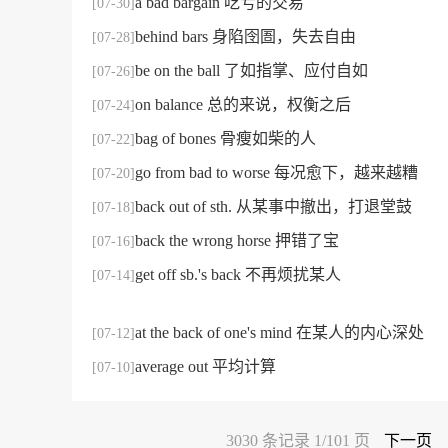
a bad bargain 吃亏的交易
[07-30]
behind bars 身陷囹圄，失去自由
[07-28]
be on the ball 了如指掌、应付自如
[07-26]
on balance 总的来说，权衡之后
[07-24]
bag of bones 骨瘦如柴的人
[07-22]
go from bad to worse 每况愈下，越来越糟
[07-20]
back out of sth. 从某事中撤出，打退堂鼓
[07-18]
back the wrong horse 押错了宝
[07-16]
get off sb.'s back 不再烦扰某人
[07-14]
at the back of one's mind 在某人的内心深处
[07-12]
average out 平均计算
[07-10]
3030 条记录 1/101 页
下一页