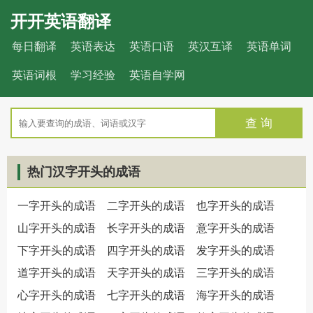
开开英语翻译
每日翻译
英语表达
英语口语
英汉互译
英语单词
英语词根
学习经验
英语自学网
查 询
热门汉字开头的成语
一字开头的成语
二字开头的成语
也字开头的成语
山字开头的成语
长字开头的成语
意字开头的成语
下字开头的成语
四字开头的成语
发字开头的成语
道字开头的成语
天字开头的成语
三字开头的成语
心字开头的成语
七字开头的成语
海字开头的成语