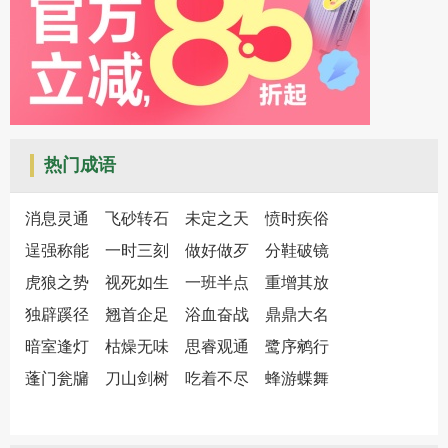
热门成语
消息灵通
飞砂转石
未定之天
愤时疾俗
逞强称能
一时三刻
做好做歹
分鞋破镜
虎狼之势
视死如生
一班半点
重增其放
独辟蹊径
翘首企足
浴血奋战
鼎鼎大名
暗室逢灯
枯燥无味
思睿观通
鹭序鹓行
蓬门瓮牖
刀山剑树
吃着不尽
蜂游蝶舞