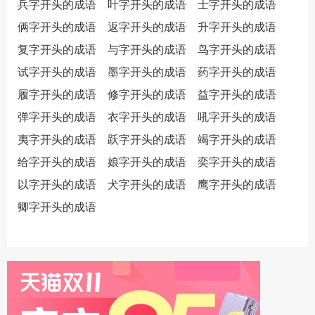
兵字开头的成语
叶字开头的成语
士字开头的成语
俩字开头的成语
返字开头的成语
升字开头的成语
复字开头的成语
与字开头的成语
鸟字开头的成语
试字开头的成语
墨字开头的成语
药字开头的成语
履字开头的成语
修字开头的成语
益字开头的成语
弹字开头的成语
衣字开头的成语
吼字开头的成语
夷字开头的成语
跃字开头的成语
竭字开头的成语
给字开头的成语
娘字开头的成语
奕字开头的成语
以字开头的成语
犬字开头的成语
鹰字开头的成语
卿字开头的成语