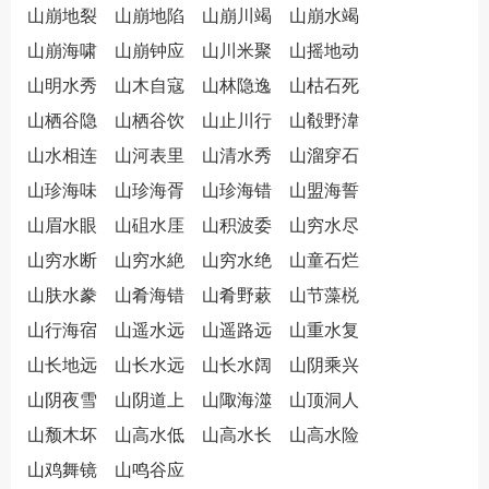
山崩地裂
山崩地陷
山崩川竭
山崩水竭
山崩海啸
山崩钟应
山川米聚
山摇地动
山明水秀
山木自寇
山林隐逸
山枯石死
山栖谷隐
山栖谷饮
山止川行
山殽野湋
山水相连
山河表里
山清水秀
山溜穿石
山珍海味
山珍海胥
山珍海错
山盟海誓
山眉水眼
山砠水厓
山积波委
山穷水尽
山穷水断
山穷水絶
山穷水绝
山童石烂
山肤水豢
山肴海错
山肴野蔌
山节藻棁
山行海宿
山遥水远
山遥路远
山重水复
山长地远
山长水远
山长水阔
山阴乘兴
山阴夜雪
山阴道上
山陬海澨
山顶洞人
山颓木坏
山高水低
山高水长
山高水险
山鸡舞镜
山鸣谷应