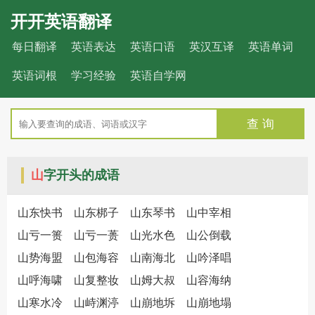
开开英语翻译
每日翻译
英语表达
英语口语
英汉互译
英语单词
英语词根
学习经验
英语自学网
查 询
山
字开头的成语
山东快书
山东梆子
山东琴书
山中宰相
山亏一篑
山亏一蒉
山光水色
山公倒载
山势海盟
山包海容
山南海北
山吟泽唱
山呼海啸
山复整妆
山姆大叔
山容海纳
山寒水冷
山峙渊渟
山崩地坼
山崩地塌