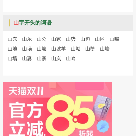
山
字开头的词语
山东
山乐
山公
山冢
山势
山包
山区
山嘴
山地
山场
山坡
山坡羊
山坳
山堕
山塘
山墙
山妻
山寨
山岚
山岭