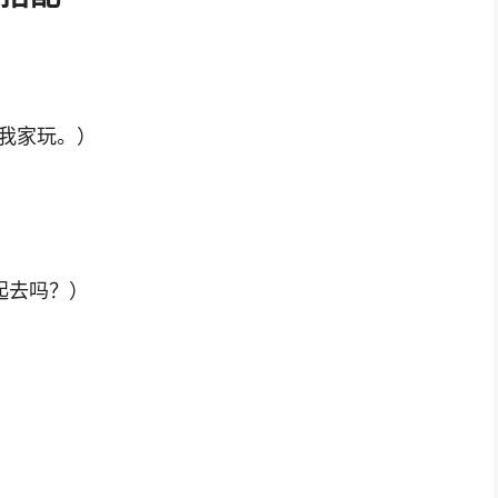
（今晚来我家玩。）
你想一起去吗？）