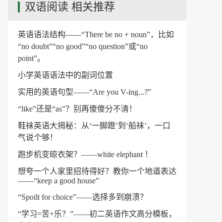
双语阅读 相关推荐
英语语法结构——“There be no + noun”，比如
“no doubt”“no good”“no question”或“no
point”。
小学英语语法中的副词位置
实用的英语句型——“Are you V-ing...?”
“like”还是“as”？别再傻傻分不清！
鞋袜英语大揭秘：从‘一脚蹬’到‘船袜’，一口
气说个够！
跑步机变晾衣架？——white elephant ！
想夸一个人家里招待得好？教你一个地道表达
——“keep a good house”
“Spoilt for choice”——选择多到崩溃？
“学习=苦+乐？”——初二英语作文高分模板，