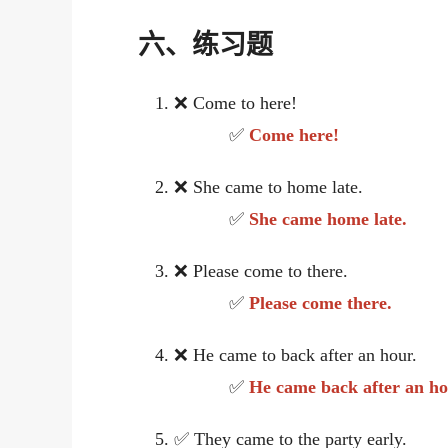
六、练习题
❌ Come to here!
✅
Come here!
❌ She came to home late.
✅
She came home late.
❌ Please come to there.
✅
Please come there.
❌ He came to back after an hour.
✅
He came back after an ho
✅ They came to the party early.