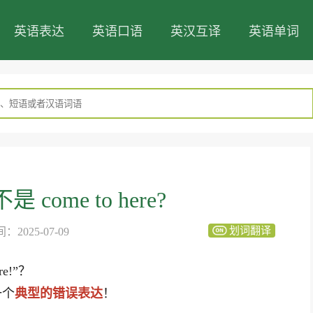
英语表达
英语口语
英汉互译
英语单词
come to here?
划词翻译
2025-07-09
e!”？
一个
典型的错误表达
！