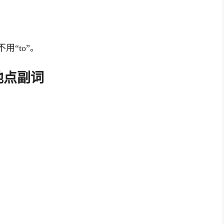
用“to”。
地点副词