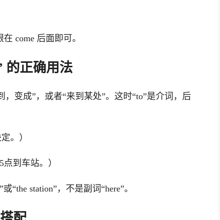
在 come 后面即可。
to” 的正确用法
“达到，变成”，或者“来到某处”。这时“to”是介词，后
了决定。）
pm.（她5点到车站。）
“the station”，不是副词“here”。
语搭配