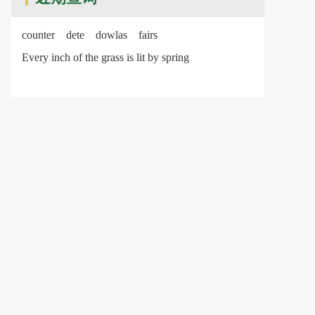
counter
dete
dowlas
fairs
Every inch of the grass is lit by spring