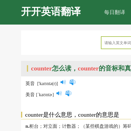
开开英语翻译
每日翻译
counter
怎么读，
counter
的音标和真
英音
['kaʊntə(r)]
美音
[ˈkaʊntɚ]
counter是什么意思，counter的意思是
n.
柜台；对立面；计数器；（某些棋盘游戏的）筹