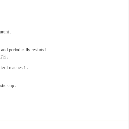
urant .
nd periodically restarts it .
启它。
er I reaches 1 .
。
tic cup .