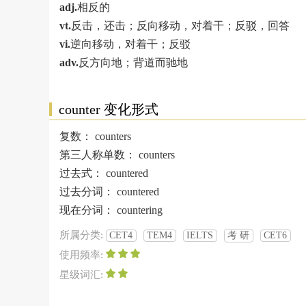
adj.
相反的
vt.
反击，还击；反向移动，对着干；反驳，回答
vi.
逆向移动，对着干；反驳
adv.
反方向地；背道而驰地
counter 变化形式
复数：
counters
第三人称单数：
counters
过去式：
countered
过去分词：
countered
现在分词：
countering
所属分类:
CET4
TEM4
IELTS
考 研
CET6
使用频率:
星级词汇: