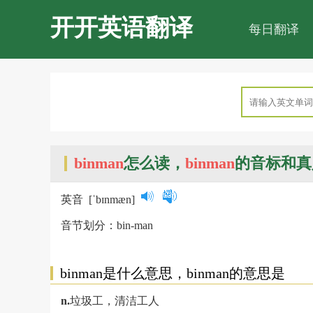
开开英语翻译
每日翻译
binman
怎么读，
binman
的音标和真
英音
[ˈbɪnmæn]
音节划分：bin-man
binman是什么意思，binman的意思是
n.
垃圾工，清洁工人