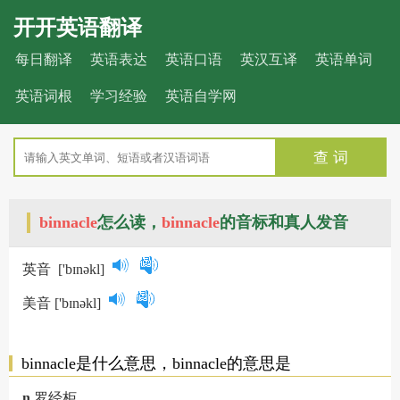
开开英语翻译
每日翻译
英语表达
英语口语
英汉互译
英语单词
英语词根
学习经验
英语自学网
查 词
binnacle
怎么读，
binnacle
的音标和真人发音
英音
['bɪnəkl]
美音
['bɪnəkl]
binnacle是什么意思，binnacle的意思是
n.
罗经柜