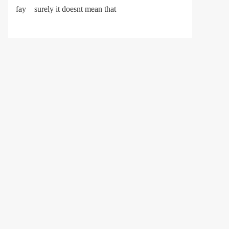
fay
surely it doesnt mean that