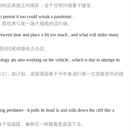
和样品表面之间跳跃，这个过程叫做量子隧穿。
to person it too could wreak a pandemic .
，那也将引发一场大规模的流行病。
tween time and place a bit too much , and what will strike many
感到结尾稍微有点仓促。
logy are also working on the vehicle , which is due to attempt its
生们，按计划，该探测器将于今年春进行第一次实验室外的跳
 predators - it pulls its head in and rolls down the cliff like a
将身子缩成团，像卵石一样顺着悬崖滚下去。