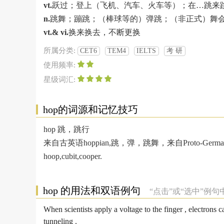
vt.
跃过；登上（飞机、汽车、火车等）；在…跳来
n.
跳舞；蹦跳；（棒球等的）弹跳；（非正式）舞
vt.& vi.
换来换去，不断更换
所属分类:
CET6
TEM4
IELTS
考 研
使用频率:
星级词汇:
hop的词源和记忆技巧
hop 跳，跳行
来自古英语hoppian,跳，弹，跳舞，来自Proto-German
hoop,cubit,cooper.
hop 的用法和双语例句
“点击”或“选中”例
When scientists apply a voltage to the finger , electrons
tunneling .