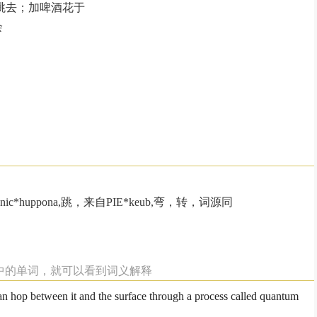
跳去；加啤酒花于
会
ic*huppona,跳，来自PIE*keub,弯，转，词源同
句中的单词，就可以看到词义解释
 can hop between it and the surface through a process called quantum