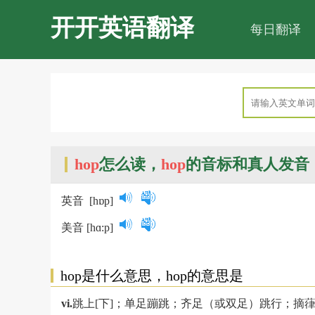
开开英语翻译
每日翻译
hop
怎么读，
hop
的音标和真人发音
英音
[hɒp]
美音
[hɑ:p]
hop是什么意思，hop的意思是
vi.
跳上[下]；单足蹦跳；齐足（或双足）跳行；摘