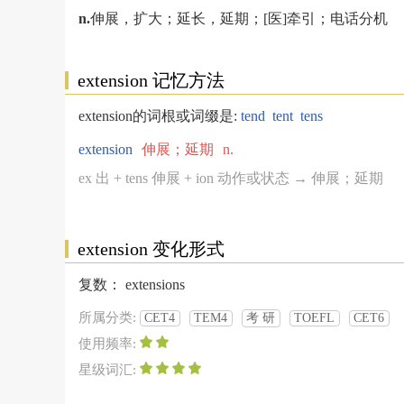
n.
伸展，扩大；延长，延期；[医]牵引；电话分机
extension 记忆方法
extension的词根或词缀是:
tend
tent
tens
extension
伸展；延期
n.
ex 出 + tens 伸展 + ion 动作或状态 → 伸展；延期
extension 变化形式
复数：
extensions
所属分类:
CET4
TEM4
考 研
TOEFL
CET6
使用频率:
星级词汇: