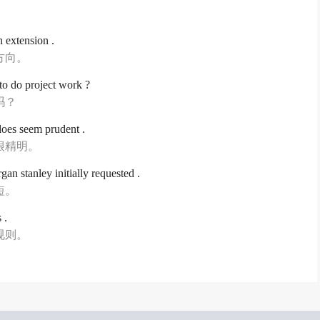
h extension .
方向。
 to do project work ?
吗？
does seem prudent .
很精明。
n stanley initially requested .
短。
 .
规则。