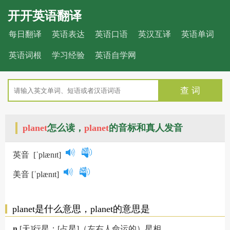
开开英语翻译
每日翻译
英语表达
英语口语
英汉互译
英语单词
英语词根
学习经验
英语自学网
查 词
planet
怎么读，
planet
的音标和真人发音
英音
[ˈplænɪt]
美音
[ˈplænɪt]
planet是什么意思，planet的意思是
n.
[天]行星；[占星]（左右人命运的）星相