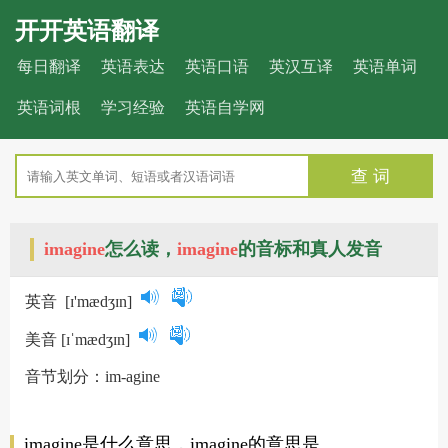
开开英语翻译
每日翻译
英语表达
英语口语
英汉互译
英语单词
英语词根
学习经验
英语自学网
查 词
imagine
怎么读，
imagine
的音标和真人发音
英音
[ɪ'mædʒɪn]
美音
[ɪˈmædʒɪn]
音节划分：im-agine
imagine是什么意思，imagine的意思是