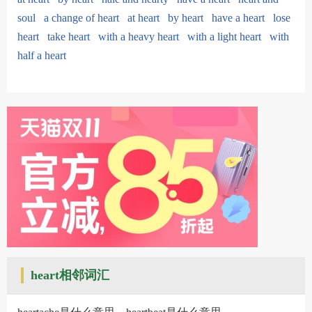
soul
a change of heart
at heart
by heart
have a heart
lose
heart
take heart
with a heavy heart
with a light heart
with
half a heart
heart相邻词汇