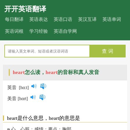
开开英语翻译
每日翻译
英语表达
英语口语
英汉互译
英语单词
英语词根
学习经验
英语自学网
查 词
heart
怎么读，
heart
的音标和真人发音
英音
[hɑ:t]
美音
[hɑrt]
heart是什么意思，heart的意思是
n.
心，心脏；感情；要点；胸部