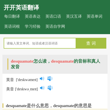
开开英语翻译
每日翻译
英语表达
英语口语
英汉互译
英语单词
英语词根
学习经验
英语自学网
查 词
desquamate
怎么读，
desquamate
的音标和真人
发音
英音
['deskwəmeɪt]
美音
['deskwəˌmeɪt]
desquamate是什么意思，desquamate的意思是