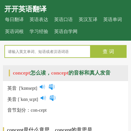
开开英语翻译
每日翻译
英语表达
英语口语
英汉互译
英语单词
英语词根
学习经验
英语自学网
查 词
concept
怎么读，
concept
的音标和真人发音
英音
['kɒnsept]
美音
[ˈkɑnˌsɛpt]
音节划分：con-cept
concept是什么意思，concept的意思是