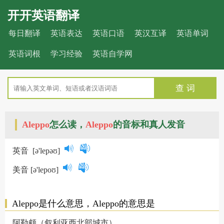
开开英语翻译
每日翻译
英语表达
英语口语
英汉互译
英语单词
英语词根
学习经验
英语自学网
查 词
Aleppo
怎么读，
Aleppo
的音标和真人发音
英音
[ə'lepəʊ]
美音
[ə'lepoʊ]
Aleppo是什么意思，Aleppo的意思是
阿勒颇（叙利亚西北部城市）