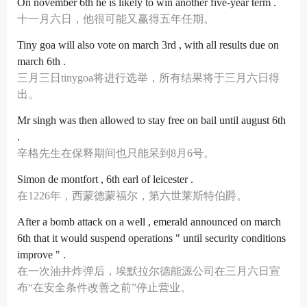
On november 6th he is likely to win another five-year term .
十一月六日，他很可能又赢得五年任期。
Tiny goa will also vote on march 3rd , with all results due on
march 6th .
三月三日tinygoa将进行选举，所有结果将于三月六日得
出。
Mr singh was then allowed to stay free on bail until august 6th
.
辛格先生在保释期间也只能呆到8月6号。
Simon de montfort , 6th earl of leicester .
在1226年，西蒙德蒙福尔，第六世莱斯特伯爵。
After a bomb attack on a well , emerald announced on march
6th that it would suspend operations " until security conditions
improve " .
在一次油井炸弹后，埃默拉尔德能源公司在三月六日宣
布“在安全条件改善之前”停止营业。