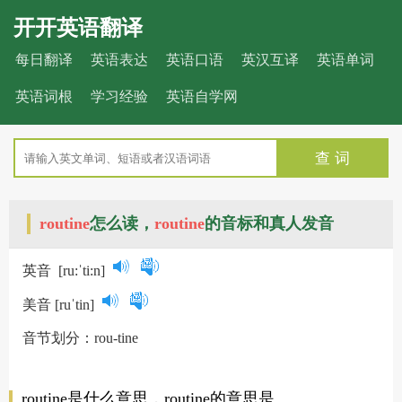
开开英语翻译
每日翻译
英语表达
英语口语
英汉互译
英语单词
英语词根
学习经验
英语自学网
查 词
routine
怎么读，
routine
的音标和真人发音
英音
[ru:ˈti:n]
美音
[ruˈtin]
音节划分：rou-tine
routine是什么意思，routine的意思是