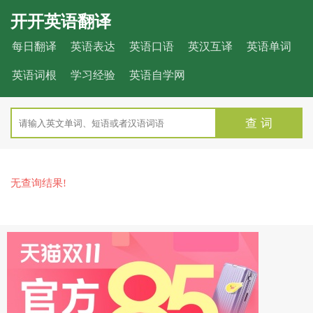
开开英语翻译
每日翻译
英语表达
英语口语
英汉互译
英语单词
英语词根
学习经验
英语自学网
查 词
无查询结果!