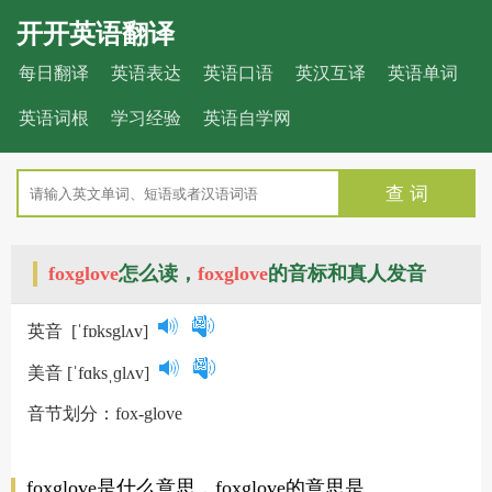
开开英语翻译
每日翻译
英语表达
英语口语
英汉互译
英语单词
英语词根
学习经验
英语自学网
查 词
foxglove
怎么读，
foxglove
的音标和真人发音
英音
[ˈfɒksglʌv]
美音
[ˈfɑksˌɡlʌv]
音节划分：fox-glove
foxglove是什么意思，foxglove的意思是