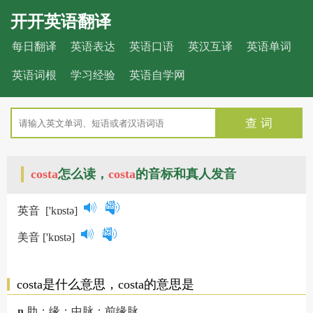
开开英语翻译
每日翻译
英语表达
英语口语
英汉互译
英语单词
英语词根
学习经验
英语自学网
查 词
costa
怎么读，
costa
的音标和真人发音
英音
['kɒstə]
美音
['kɒstə]
costa是什么意思，costa的意思是
n.
肋；缘；中脉；前缘脉