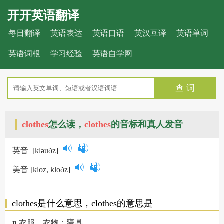
开开英语翻译
每日翻译
英语表达
英语口语
英汉互译
英语单词
英语词根
学习经验
英语自学网
查 词
clothes
怎么读，
clothes
的音标和真人发音
英音
[kləuðz]
美音
[kloz, kloðz]
clothes是什么意思，clothes的意思是
n.
衣服，衣物；寝具