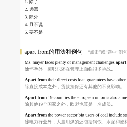
1. 除了
2. 远离
3. 除外
4. 且不说
5. 要不是
apart from的用法和例句
“点击”或“选中”
Ms. mayer faces plenty of management challenges
apar
除
怀孕外，梅耶尔还在管理上面临很多挑战
。
Apart
from
their direct costs loan guarantees have other
除直接成本
之外
，贷款担保还有其他的不良影响
。
Apart
from
19 countries
the european union is also a m
除其他19个国家
之外
，欧盟也算是一名成员
。
Apart
from
the power sector
big users of coal include s
除
电力行业外，大量用煤的还包括钢铁、水泥和燃