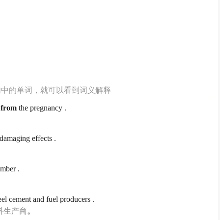
例句中的单词，就可以看到词义解释
t
from
the pregnancy .
 damaging effects .
ember .
teel cement and fuel producers .
料生产商
。