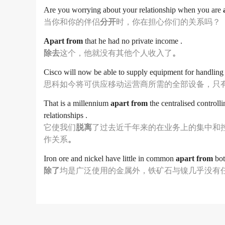
Are you worrying about your relationship when you are
当你和你的伴侣
分开
时，你在担心你们的关系吗？
Apart
from
that he had no private income .
除去
这个，他就没有其他个人收入了
。
Cisco will now be able to supply equipment for handling
思科如今将可供应移动运营商所需的全部设备，只
That is a millennium
apart
from
the centralised control
relationships .
它使我们
脱离
了过去近千年来的在业务上的集中和
作关系
。
Iron ore and nickel have little in common
apart
from
bot
除了
均是广泛使用的金属外，铁矿石与镍几乎没有