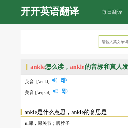
开开英语翻译
每日翻译
ankle
怎么读，
ankle
的音标和真人
英音
[ˈæŋkl]
美音
[ˈæŋkəl]
ankle是什么意思，ankle的意思是
n.
踝，踝关节；脚脖子