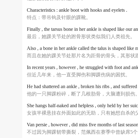
Characteristics : ankle boot with hooks and eyelets .
特点：带吊钩及针眼的踝靴。
Finally , the tarsus bone in her ankle is shaped like our an
最后，她踝关节处的跗骨形状类似我们人类祖先。
Also , a bone in her ankle called the talus is shaped like
而且在她的踝关节处那片名为距骨的骨头，其形状
In recent years , however , he struggled with foot and ankl
但近几年来，他一直受脚伤和脚踝伤病的困扰。
He had shattered an ankle , broken his ribs , and suffered 
他的一只脚踝粉碎，断了几根肋骨，大脑遭到损伤
She hangs half-naked and helpless , only held by her suicid
女孩半裸悬挂在外面如此的无助，只有她想自杀的
Van persie , however , did miss five months of last season
不过因为脚踝韧带撕裂，范佩西在赛季中曾缺席5