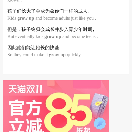
孩子们
长大
了会成为象你们一样的成人
。
Kids
grow
up
and become adults just like you .
但是，孩子终归会
成长
并步入青少年时期
。
But eventually kids
grow
up
and become teens .
因此他们能让她
长
的快些.
So they could make it
grow
up
quickly .