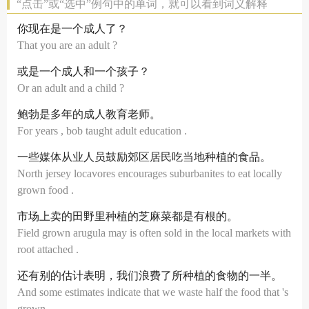
“点击”或“选中”例句中的单词，就可以看到词义解释
你现在是一个成人了？
That you are an adult ?
或是一个成人和一个孩子？
Or an adult and a child ?
鲍勃是多年的成人教育老师。
For years , bob taught adult education .
一些媒体从业人员鼓励郊区居民吃当地种植的食品。
North jersey locavores encourages suburbanites to eat locally
grown food .
市场上卖的田野里种植的芝麻菜都是有根的。
Field grown arugula may is often sold in the local markets with
root attached .
还有别的估计表明，我们浪费了所种植的食物的一半。
And some estimates indicate that we waste half the food that 's
grown .