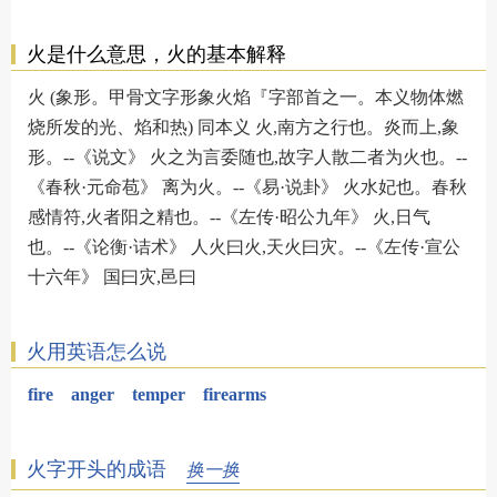
火是什么意思，火的基本解释
火 (象形。甲骨文字形象火焰『字部首之一。本义物体燃
烧所发的光、焰和热) 同本义 火,南方之行也。炎而上,象
形。--《说文》 火之为言委随也,故字人散二者为火也。--
《春秋·元命苞》 离为火。--《易·说卦》 火水妃也。春秋
感情符,火者阳之精也。--《左传·昭公九年》 火,日气
也。--《论衡·诘术》 人火曰火,天火曰灾。--《左传·宣公
十六年》 国曰灾,邑曰
火用英语怎么说
fire
anger
temper
firearms
火字开头的成语
换一换