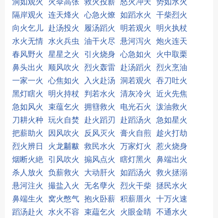
洞如观火
火伞高张
救火投薪
怒火冲天
势如水火
隔岸观火
连天烽火
心急火燎
如蹈水火
干柴烈火
向火乞儿
赴汤投火
履汤蹈火
明若观火
明火执杖
水火无情
水火兵虫
油干火尽
悬河泻火
炮火连天
春风野火
星星之火
引火烧身
心急如火
火中取栗
鼻头出火
顺风吹火
烈火轰雷
赴汤蹈火
烈火烹油
一家一火
心焦如火
入火赴汤
洞若观火
吞刀吐火
黑灯瞎火
明火持杖
判若水火
清灰冷火
近火先焦
急如风火
束蕴乞火
拥篲救火
电光石火
泼油救火
刀耕火种
玩火自焚
赴火蹈刃
赴蹈汤火
急如星火
把薪助火
因风吹火
反风灭火
膏火自煎
趁火打劫
烈火辨日
火龙黼黻
救民水火
万家灯火
惹火烧身
烟断火絶
引风吹火
搧风点火
瞎灯黑火
鼻端出火
杀人放火
负薪救火
大动肝火
如蹈汤火
救火拯溺
悬河注火
撮盐入火
无名孽火
烈火干柴
拯民水火
鼻端生火
窝火憋气
抱火卧薪
积薪厝火
十万火速
蹈汤赴火
水火不容
束藴乞火
火眼金睛
不通水火