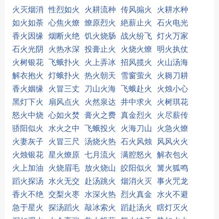
火灭烟消
性烈如火
火耕流种
传风搧火
火耕水种
如火如荼
心焦火燎
燎原烈火
絶薪止火
石火电光
香火因缘
烟断火绝
饥火烧肠
战火纷飞
灯火万家
石火光阴
火热水深
投膏止火
火烧火燎
明火执仗
火树银花
飞蛾扑火
火上弄冰
招风揽火
火山汤海
解衣抱火
灯蛾扑火
热火朝天
雪窗萤火
火耨刀耕
香火姻缘
火冒三丈
刀山火海
飞蛾赴火
火烛小心
黑灯下火
扇风点火
火然泉达
井中求火
火树琪花
怒火中烧
心如火焚
膏火之费
真金烈火
火尽薪传
骄阳似火
水火之中
飞蛾投火
火海刀山
火急火燎
火妻灰子
火冒三尺
汤烧火热
石火风烛
风风火火
火烛银花
星火燎原
七月流火
满腔怒火
解衣包火
火上加油
火烧眉毛
放火烧山
皎阳似火
篝火狐鸣
蹈火探汤
水火无交
赴汤跳火
烟消火灭
事火咒龙
香火不绝
交梨火枣
水深火热
烈火真金
水火不避
急于星火
探汤蹈火
敲冰索火
蹈赴汤火
瞎灯灭火