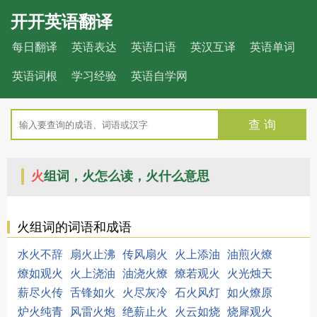
开开英语翻译
每日翻译
英语表达
英语口语
英汉互译
英语单词
英语词根
学习经验
英语自学网
查 询
火
组词，火怎么读，火什么意思
火组词的词语和成语
水火不辞
扇火止沸
传风扇火
火上添油
油煎火燎
燎如观火
火上浇油
油浇火燎
燎若观火
火光烛天
薪尽火传
舌锋如火
火尽灰冷
石火风灯
如火燎原
炉火纯青
风雷火炮
绝薪止火
火云如烧
烧犀观火