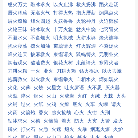
怒火万丈
敲冰求火
以火止沸
救火扬沸
蹈火赴汤
厝火积薪
无名火气
打得火热
抱火厝薪
煽风点火
厝火燎原
烽火四起
火奴鲁鲁
火轮神舟
火迫酂侯
火轮三昧
钻冰取火
十万火急
忿火中烧
七窍冒火
不避水火
不食烟火
明火执械
火耕水耨
烽火连年
抱火寝薪
撩火加油
束藴请火
灯火辉煌
不避汤火
烽火连天
披麻救火
束缊请火
狐鸣篝火
无明业火
炳若观火
熬油费火
银花火树
束蕴请火
寒附火者
刀耕火耘
一火
业火
刀耕火耨
钻火得冰
以火去蛾
抱薪救火
以火救火
束缊举火
自相水火
炳如观火
火化
火葬
火烧
火星文
吐火罗语
火不思
灭火器
火犁
淬火
烟火
火山
火成岩
火红
火绒
火棘
火头
火铺
过火
火纸
火鸡
火燎
底火
火车
火罐
请火
火药
火箭炮
香火
趁火抢劫
心火
火钳
火刑
钻冰求火
火德
火箭筒
着火
防火
火灾
火警
发火
磷火
打火石
火急
火速
熄火
火暴
烟熏火燎
火炉
灶火
回火
退火
火山口
焰火
烽火
出火
火钟