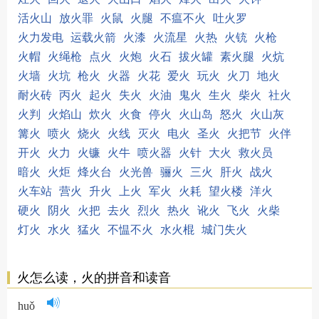
活火山
放火罪
火鼠
火腿
不瘟不火
吐火罗
火力发电
运载火箭
火漆
火流星
火热
火铳
火枪
火帽
火绳枪
点火
火炮
火石
拔火罐
素火腿
火炕
火墙
火坑
枪火
火器
火花
爱火
玩火
火刀
地火
耐火砖
丙火
起火
失火
火油
鬼火
生火
柴火
社火
火判
火焰山
炊火
火食
停火
火山岛
怒火
火山灰
篝火
喷火
烧火
火线
灭火
电火
圣火
火把节
火伴
开火
火力
火镰
火牛
喷火器
火针
大火
救火员
暗火
火炬
烽火台
火光兽
骊火
三火
肝火
战火
火车站
营火
升火
上火
军火
火耗
望火楼
洋火
硬火
阴火
火把
去火
烈火
热火
讹火
飞火
火柴
灯火
水火
猛火
不愠不火
水火棍
城门失火
火怎么读，火的拼音和读音
huǒ