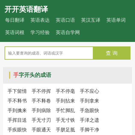
开开英语翻译
每日翻译
英语表达
英语口语
英汉互译
英语单词
英语词根
学习经验
英语自学网
查 询
手
字开头的成语
手下留情
手不停挥
手不停毫
手不应心
手不释书
手不释卷
手到拈来
手到拿来
手到擒来
手到病除
手忙脚乱
手急眼快
手挥目送
手无寸刃
手无寸铁
手泽之遗
手疾眼快
手眼通天
手胼足胝
手脚干净