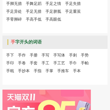
手脚无措
手舞足蹈
手足之情
手足失措
手足异处
手足无措
手足胼胝
手足重茧
手零脚碎
手高手低
手高眼低
手
字开头的词语
手下
手作
手册
手写
手写体
手刺
手势
手印
手卷
手套
手工
手工艺
手巾
手帕
手戟
手抄本
手指
手掌
手推车
手本